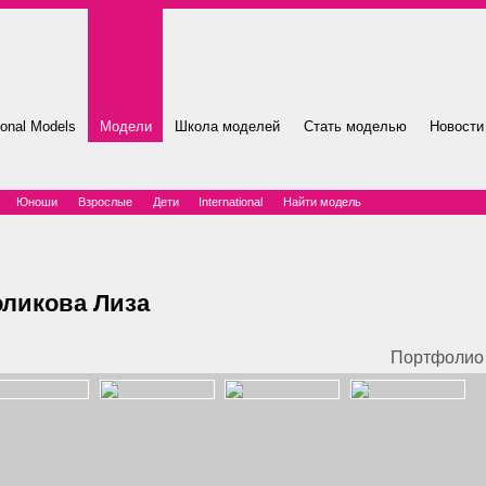
ional Models
Модели
Школа моделей
Стать моделью
Новости
Юноши
Взрослые
Дети
International
Найти модель
оликова Лиза
Портфолио