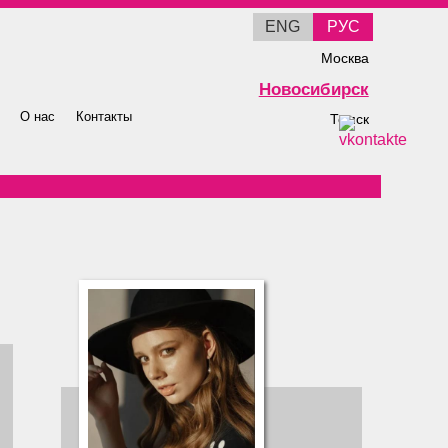
ENG
РУС
Москва
Новосибирск
О нас
Контакты
Томск
Барнаул
Кемерово